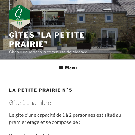
Aller
au
contenu
principal
GÎTES "LA PETITE
PRAIRIE"
Gîtes ruraux dans la commune de Modave
Menu
LA PETITE PRAIRIE N°5
Gîte 1 chambre
Le gîte d’une capacité de 1 à 2 personnes est situé au
premier étage et se compose de :